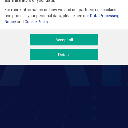
administrators of your data.
wszystko.pl, a następnie Konsultant biznesowy ds. systemów ERP.
For more information on how we and our partners use cookies
Obecnie odpowiada za strategię i rozwój ChatERP oraz wdrażanie
innowacyjnych rozwiązań opartych na sztucznej inteligencji
and process your personal data, please see our
Data Processing
w ekosystemie Comarch.
Notice
and
Cookie Policy
.
Accept all
Details