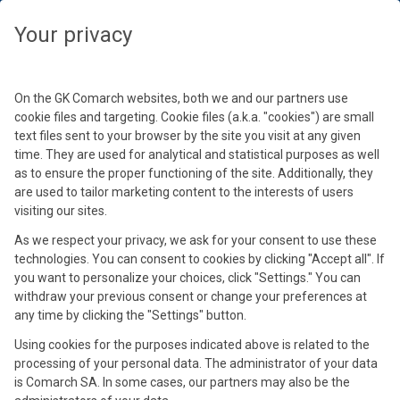
Wybierz swoją strefę czasową, aby zobaczyć treści dedykowane dla
Twojej lokalizacji
Zamknij
Zamknij
Your privacy
Wybierz strefę czasową
Kontynuuj
On the GK Comarch websites, both we and our partners use
cookie files and targeting. Cookie files (a.k.a. "cookies") are small
text files sent to your browser by the site you visit at any given
time. They are used for analytical and statistical purposes as well
as to ensure the proper functioning of the site. Additionally, they
are used to tailor marketing content to the interests of users
visiting our sites.
As we respect your privacy, we ask for your consent to use these
technologies. You can consent to cookies by clicking "Accept all". If
Piotr Rusin
you want to personalize your choices, click "Settings." You can
Product Manager
withdraw your previous consent or change your preferences at
any time by clicking the "Settings" button.
Absolwent Zarządzania i Inżynierii Produkcji na Uniwersytecie
Ekonomicznym w Krakowie. Doświadczenie zdobywał w branżach
Using cookies for the purposes indicated above is related to the
automotive oraz e-commerce, co pozwala mu łączyć techniczną
processing of your personal data. The administrator of your data
precyzję z biznesowym podejściem. Z Comarch związany
is Comarch SA. In some cases, our partners may also be the
od 2021 roku – początkowo jako Key Account Manager projektu