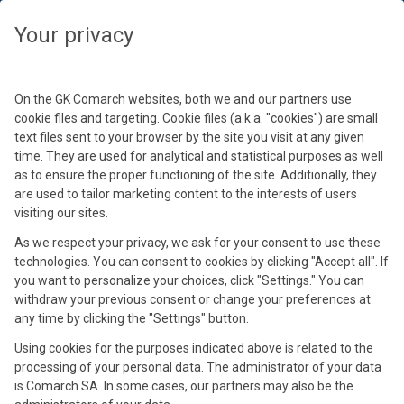
Wybierz swoją strefę czasową, aby zobaczyć treści dedykowane dla
Twojej lokalizacji
Zamknij
Zamknij
Zamknij
Zamknij
Your privacy
Wybierz strefę czasową
Kontynuuj
On the GK Comarch websites, both we and our partners use
cookie files and targeting. Cookie files (a.k.a. "cookies") are small
text files sent to your browser by the site you visit at any given
time. They are used for analytical and statistical purposes as well
as to ensure the proper functioning of the site. Additionally, they
are used to tailor marketing content to the interests of users
visiting our sites.
As we respect your privacy, we ask for your consent to use these
Karolina Trela
technologies. You can consent to cookies by clicking "Accept all". If
Roksana Lempart
Tomasz Tomczyk
you want to personalize your choices, click "Settings." You can
Product Manager e-Commerce
Head of Customer Success, SALESmanago
Strategic Marketing Automation Consultant,
withdraw your previous consent or change your preferences at
any time by clicking the "Settings" button.
SALESmanago
Absolwentka Uniwersytetu Śląskiego w Katowicach.
Na co dzień zarządza zespołem jako Head of Customer Success.
Doświadczenie zdobywała w branży finansowej jako specjalista
Odpowiedzialna za optymalizację procesów marketingowych
Using cookies for the purposes indicated above is related to the
Na co dzień lider zespołu, odpowiedzialny za optymalizację
ds. Kontroli Wewnętrznej i Audytu. W Comarch początkowo
w narzędziu SALESmanago u polskich i zagranicznych klientów
processing of your personal data. The administrator of your data
procesów marketingowych w narzędziu SALESmanago u ponad
zajmowała się wsparciem technicznym Klientów oraz Partnerów
korzystających z marketing automation w przeróżnych branżach.
is Comarch SA. In some cases, our partners may also be the
700 polskich klientów korzystających z marketing automation
w obrębie produktów Comarch e-Sklep, Comarch B2B oraz
Posiada duże doświadczenie w bezpośredniej pracy z klientem