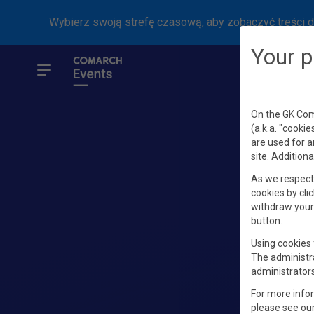
Wybierz swoją strefę czasową, aby zobaczyć treści d
Your p
On the GK Coma
(a.k.a. "cookie
are used for a
site. Additiona
As we respect 
cookies by clic
withdraw your 
button.
Using cookies 
The administr
administrators
For more info
please see ou