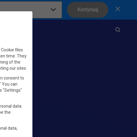
Kontynuuj
Zamknij
Cookie files
iven time. They
ning of the
iting our sites.
an consent to
." You can
e "Settings"
rsonal data.
be the
nal data,