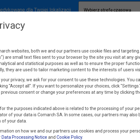
edykowane dla Twojej lokalizacji
Wybierz strefę czasową
rivacy
rch websites, both we and our partners use cookie files and targeting. 
s") are small text files sent to your browser by the site you visit at any g
nalytical and statistical purposes as well as to ensure the proper functio
lly, they are used to tailor marketing content to the interests of users vis
your privacy, we ask for your consent to use these technologies. You c
king "Accept all". If you want to personalize your choices, click "Settings
previous consent or change your preferences at any time by clicking th
for the purposes indicated above is related to the processing of your pe
ator of your data is Comarch SA. In some cases, our partners may also 
 of your data.
rmation on how we and our partners use cookies and process your perso
r
Data Processing Notice
and
Cookie Policy
.