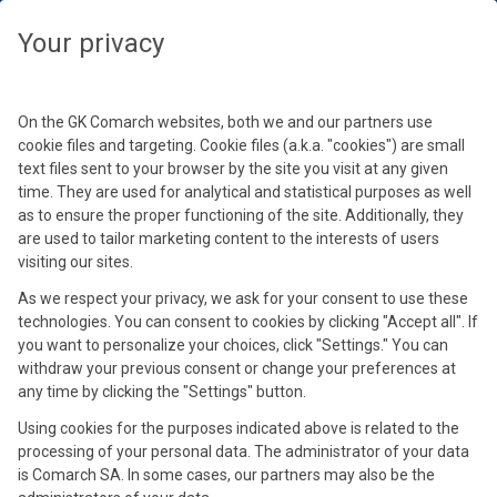
Wybierz swoją strefę czasową, aby zobaczyć treści dedykowane dla
Twojej lokalizacji
Zamknij
Zamknij
Your privacy
Wybierz strefę czasową
Kontynuuj
On the GK Comarch websites, both we and our partners use
cookie files and targeting. Cookie files (a.k.a. "cookies") are small
text files sent to your browser by the site you visit at any given
time. They are used for analytical and statistical purposes as well
as to ensure the proper functioning of the site. Additionally, they
are used to tailor marketing content to the interests of users
visiting our sites.
As we respect your privacy, we ask for your consent to use these
technologies. You can consent to cookies by clicking "Accept all". If
Magdalena Mamcarczyk
you want to personalize your choices, click "Settings." You can
Product Marketing Manager
withdraw your previous consent or change your preferences at
any time by clicking the "Settings" button.
Absolwentka Uniwersytetu Jagiellońskiego, związana z firmą
Comarch od 2021 roku. Na stanowisku Product Marketing
Using cookies for the purposes indicated above is related to the
Manager w obszarze e-commerce odpowiada za tworzenie
processing of your personal data. The administrator of your data
i realizację strategii produktowo-marketingowej, łącząc potrzeby
is Comarch SA. In some cases, our partners may also be the
rynku z realną wartością biznesową. Skupia się na edukowaniu