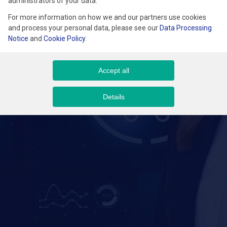
administrators of your data.
i wspieraniu Klientów oraz budowaniu świadomości marki opartej
For more information on how we and our partners use cookies
na zaufaniu i eksperckiej wiedzy.
and process your personal data, please see our
Data Processing
Notice
and
Cookie Policy
.
Accept all
Details