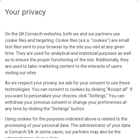
Seleziona il tuo fuso orario
Chiudi
Chiudi
Chiudi
Chiudi
Chiudi
Your privacy
Seleziona il tuo fuso orario
Conferma
On the GK Comarch websites, both we and our partners use
cookie files and targeting. Cookie files (a.k.a. "cookies") are small
text files sent to your browser by the site you visit at any given
time. They are used for analytical and statistical purposes as well
as to ensure the proper functioning of the site. Additionally, they
are used to tailor marketing content to the interests of users
visiting our sites.
As we respect your privacy, we ask for your consent to use these
technologies. You can consent to cookies by clicking "Accept all". If
Katya Kancheva
Agnieszka Szymecka-Wesołowska
Mathilde Charette
Fabrizio Fesani
you want to personalize your choices, click "Settings." You can
Business Solution Manager @Comarch
Partner, @Law Food
IT Project Manager @ Auchan
IT Manager, @Frutarom
withdraw your previous consent or change your preferences at
any time by clicking the "Settings" button.
Lavora in Comarch come responsabile di soluzioni aziendali,
specializzata in consulenza pre-vendita EDI / Master Data
Using cookies for the purposes indicated above is related to the
Management e E-Invoicing , per aziende multinazionali
processing of your personal data. The administrator of your data
per il mercato Italiano. Laureata in Economia aziendale presso
is Comarch SA. In some cases, our partners may also be the
Consulente legale, partner e co-fondatore del Centro di diritto
la Ritsumeikan Asia Pacific University di Beppu, in Giappone,