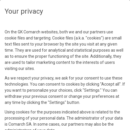
Your privacy
Wyczyść
Zamknij
On the GK Comarch websites, both we and our partners use
Filters
S
R
L
Y
cookie files and targeting. Cookie files (a.k.a. "cookies") are small
Wszystko
Wydarzenia
Webinaria
text files sent to your browser by the site you visit at any given
time. They are used for analytical and statistical purposes as well
Sektory
(ERP)
as to ensure the proper functioning of the site. Additionally, they
(1)
Filtr
are used to tailor marketing content to the interests of users
visiting our sites.
Regiony
As we respect your privacy, we ask for your consent to use these
Nadchodzące wydarzenia i webinaria
technologies. You can consent to cookies by clicking "Accept all". If
Języki
you want to personalize your choices, click "Settings." You can
withdraw your previous consent or change your preferences at
14.09.2026
any time by clicking the "Settings" button.
Rok
Using cookies for the purposes indicated above is related to the
processing of your personal data. The administrator of your data
is Comarch SA. In some cases, our partners may also be the