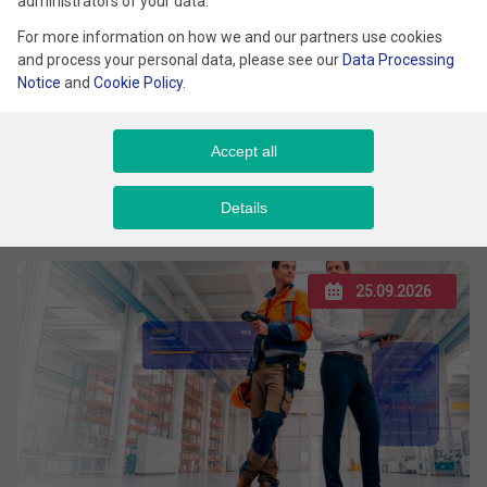
administrators of your data.
For more information on how we and our partners use cookies
and process your personal data, please see our
Data Processing
Notice
and
Cookie Policy
.
Agenci AI w systemach ERP. Nowy podział
Accept all
pracy w Twojej firmie
Details
Polish
25.09.2026