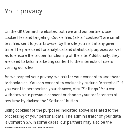
Veuillez sélectionner un autre fuseau horaire pour afficher les
événements en lien avec votre localisation
Fermer
Fermer
Fermer
Fermer
Fermer
Fermer
Fermer
Fermer
Fermer
Fermer
Fermer
Fermer
Fermer
Fermer
Fermer
Fermer
Fermer
Your privacy
Sélectionnez votre fuseau horaire
Poursuivre
On the GK Comarch websites, both we and our partners use
cookie files and targeting. Cookie files (a.k.a. "cookies") are small
text files sent to your browser by the site you visit at any given
time. They are used for analytical and statistical purposes as well
as to ensure the proper functioning of the site. Additionally, they
are used to tailor marketing content to the interests of users
visiting our sites.
As we respect your privacy, we ask for your consent to use these
Eric Leyval
technologies. You can consent to cookies by clicking "Accept all". If
Jean-Michel Lobry
Anthony Delvallé
Martin Duthé
Nicolas de Taeye
Vincent Béhague
David Macadré
Julien Bruant
David Royer
Mario Jarmasz
Pingki Houang
Samir Amellal
Axel Detours
Michel Koch
Sandrine Druelle
you want to personalize your choices, click "Settings." You can
Pierre Cérou
Directeur de mission Retail, Comarch
Journaliste, PDG pôle audiovisuel groupe
Directeur Général et Commercial, Comarch BU
Directeur Général d’Advitam Distribution –
Directeur de la Transformation Digitale et des
Président Adix et Membre du comité de
Sales Director, Capency
Directeur Général Délégué au Développement,
Directeur du Consulting Fidélité Europe &
Consultant avant-vente sénior Retail, Comarch
Membre du Conseil de Fashion Data
CIO & CDO, Auchan Retail France
Co-Fondateur, Captain Wallet
CEO, Diamart Connect
Directrice Retail Marketing & CRM, Kiss The
withdraw your previous consent or change your preferences at
any time by clicking the "Settings" button.
Head of Business and Innovation, InterCloud
Rossel
ERP / Retail
Enseigne Gamm Vert
Systèmes d'Information, Irripiscine
pilotage de la cité de l'IA
MTarget
Directeur de l'entité de Grenoble, Comarch
Bride
Capency, acteur de référence sur le marché de la data depuis
2007, propose un large portefeuille de solutions traitant
Using cookies for the purposes indicated above is related to the
InterCloud est le leader de l’interconnexion au Cloud (Software-
MTarget accompagne les entreprises en France et à
Kiss The Bride est l’agence conseil en marketing client du groupe
l’intégralité du cycle de vie des données clients sur 240 pays : gain
processing of your personal data. The administrator of your data
Defined Cloud Interconnect) qui fournit des solutions entièrement
l’international sur la gestion des canaux de communication pour
Loyalty Company. L’agence marie nativement la précision des
de temps de 60 à 80% lors de la saisie des coordonnées clients,
is Comarch SA. In some cases, our partners may also be the
managées pour connecter de façon transparente des ressources
tous les usages : marketing, transactionnel, et conversationnel.
data et la force des émotions pour donner naissance à des
amélioration de l’UX sur le web et en magasin et augmentation