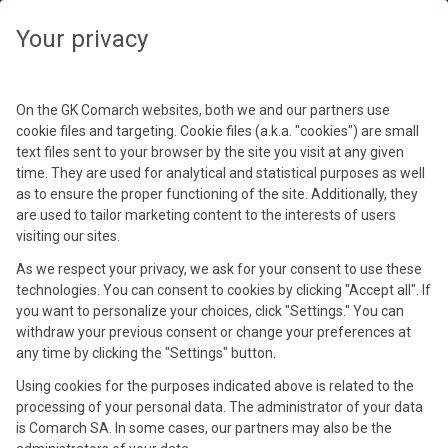
Wybierz swoją strefę czasową, aby zobaczyć treści dedykowane dla
Twojej lokalizacji
Zamknij
Zamknij
Zamknij
Your privacy
Wybierz strefę czasową
Kontynuuj
On the GK Comarch websites, both we and our partners use
cookie files and targeting. Cookie files (a.k.a. "cookies") are small
text files sent to your browser by the site you visit at any given
time. They are used for analytical and statistical purposes as well
as to ensure the proper functioning of the site. Additionally, they
are used to tailor marketing content to the interests of users
visiting our sites.
As we respect your privacy, we ask for your consent to use these
technologies. You can consent to cookies by clicking "Accept all". If
Piotr Rusin
Piotr Kurowski
you want to personalize your choices, click "Settings." You can
Product Manager
Konsultant ds. Systemów ERP
withdraw your previous consent or change your preferences at
any time by clicking the "Settings" button.
Absolwent Zarządzania i Inżynierii Produkcji na Uniwersytecie
Absolwent Uniwersytetu Ekonomicznego w Krakowie. Z firmą
Ekonomicznym w Krakowie. Doświadczenie zdobywał w branżach
Comarch związany od 2012 roku. Od 2014 roku odpowiada
Using cookies for the purposes indicated above is related to the
automotive oraz e-commerce, co pozwala mu łączyć techniczną
za prowadzanie konsultacji merytorycznych z zakresu
processing of your personal data. The administrator of your data
precyzję z biznesowym podejściem. Z Comarch związany
wykorzystania systemów ERP w pracy przedsiębiorstw oraz
is Comarch SA. In some cases, our partners may also be the
od 2021 roku – początkowo jako Key Account Manager projektu
prowadzenie prezentacji oprogramowania Comarch. Od 2018