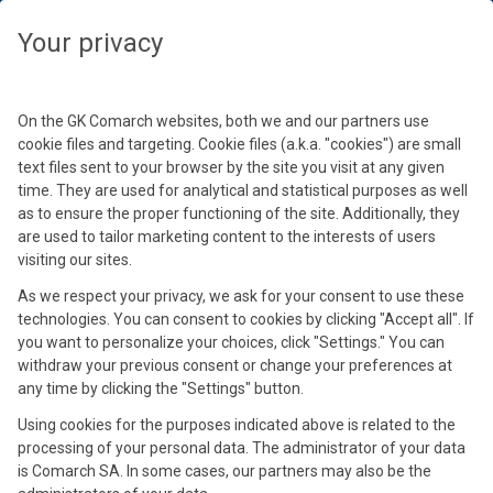
Wybierz swoją strefę czasową, aby zobaczyć treści dedykowane dla
Twojej lokalizacji
Zamknij
Zamknij
Zamknij
Zamknij
Your privacy
Wybierz strefę czasową
Kontynuuj
On the GK Comarch websites, both we and our partners use
cookie files and targeting. Cookie files (a.k.a. "cookies") are small
text files sent to your browser by the site you visit at any given
time. They are used for analytical and statistical purposes as well
as to ensure the proper functioning of the site. Additionally, they
are used to tailor marketing content to the interests of users
visiting our sites.
As we respect your privacy, we ask for your consent to use these
technologies. You can consent to cookies by clicking "Accept all". If
Jadwiga Handzel
you want to personalize your choices, click "Settings." You can
Monika Duszkiewicz
Specjalista ds. sprzedaży
withdraw your previous consent or change your preferences at
Krzysztof Karczewski
Absolwent Uniwersytetu Ekonomicznego w Krakowie. Na co dzień
any time by clicking the "Settings" button.
Absolwentka Uniwersytetu Ekonomicznego w Krakowie. Od 2012
w dziale Asysty Comarch ERP Optima zajmuje się doradztwem
Konsultant i specjalista w dziedzinie wdrożeń oraz rozwoju
roku związana z Grupą Kapitałową Comarch. Obecnie
Using cookies for the purposes indicated above is related to the
i obsługą merytoryczną Klientów oraz Partnerów. W firmie
biznesu. Absolwent Politechniki Wrocławskiej od 10 lat związany
odpowiedzialna za sprzedaż usług z oferty Comarch Cloud.
processing of your personal data. The administrator of your data
Comarch pracuje również jako trener ds. szkoleń modułów
z branżą IT. Od trzech lat odpowiada za obsługę kluczowych
is Comarch SA. In some cases, our partners may also be the
handlowo-magazynowych programu Comarch ERP Optima.
klientów Krajowego Rejestru Długów Biura Informacji