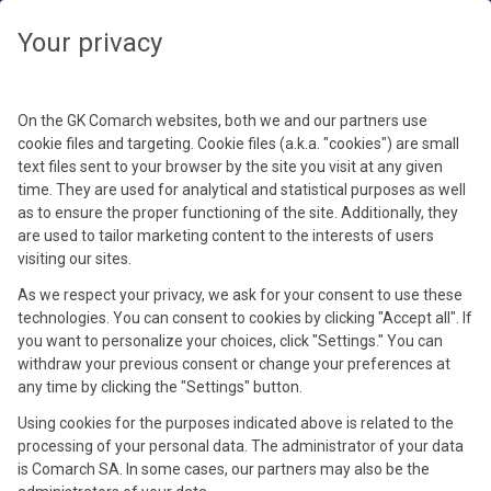
Wybierz swoją strefę czasową, aby zobaczyć treści dedykowane dla
Twojej lokalizacji
Zamknij
Zamknij
Zamknij
Zamknij
Your privacy
Wybierz strefę czasową
Kontynuuj
On the GK Comarch websites, both we and our partners use
cookie files and targeting. Cookie files (a.k.a. "cookies") are small
text files sent to your browser by the site you visit at any given
time. They are used for analytical and statistical purposes as well
as to ensure the proper functioning of the site. Additionally, they
are used to tailor marketing content to the interests of users
visiting our sites.
As we respect your privacy, we ask for your consent to use these
technologies. You can consent to cookies by clicking "Accept all". If
Paweł Krupa
Wojciech Garczyński
Paulina Ziarek
you want to personalize your choices, click "Settings." You can
Product Manager – systemy FK/HR
Doradca podatkowy w kancelarii C&C
Konsultant Business Intelligence, Product
withdraw your previous consent or change your preferences at
any time by clicking the "Settings" button.
Chakowski & Ciszek
Owner Comarch Data Editor
Doświadczenie zdobywał w spółkach audytowych, w których
zajmował się badaniem sprawozdań finansowych
Using cookies for the purposes indicated above is related to the
Od ponad 12 lat wspiera klientów polskich i międzynarodowych
Absolwentka kierunku Rachunkowość i Controlling
przedsiębiorstw z wielu branż. Obecnie jest Product Managerem
processing of your personal data. The administrator of your data
przy strukturyzowaniu transakcji, finansowaniu dłużnym
na Uniwersytecie Ekonomicznym w Krakowie. Od 2016 związana
rozwiązań Comarch ERP z obszaru finansów i księgowości. Paweł
is Comarch SA. In some cases, our partners may also be the
czy wyborze właściwych form prowadzenia działalności. Doradza
z firmą Comarch. Zajmuje się konsultingiem w zakresie doboru
zajmuje się również wsparciem sprzedaży systemów Comarch