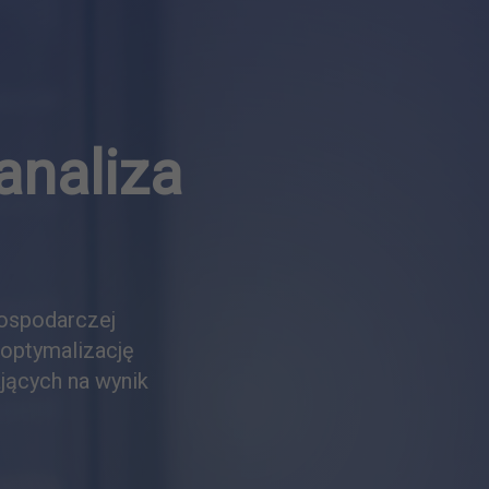
analiza
Marcin Kosecki
Konsultant Business Intelligence
ospodarczej
Absolwent kierunku Rachunkowość i Controlling na Uniwersy
 optymalizację
Ekonomicznym w Krakowie oraz Controlling, Finance & Acco
jących na wynik
na Hochschule Pforzheim (Niemcy). Z firmą Comarch związa
Zajmuje się konsultingiem oraz wsparciem sprzedaży rozw
Intelligence.