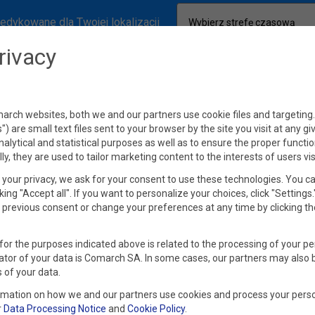
edykowane dla Twojej lokalizacji
Wybierz strefę czasową
rivacy
rch websites, both we and our partners use cookie files and targeting. 
s") are small text files sent to your browser by the site you visit at any g
nalytical and statistical purposes as well as to ensure the proper functio
lly, they are used to tailor marketing content to the interests of users vis
your privacy, we ask for your consent to use these technologies. You c
king "Accept all". If you want to personalize your choices, click "Settings
previous consent or change your preferences at any time by clicking th
for the purposes indicated above is related to the processing of your pe
ator of your data is Comarch SA. In some cases, our partners may also 
 of your data.
rmation on how we and our partners use cookies and process your perso
r
Data Processing Notice
and
Cookie Policy
.