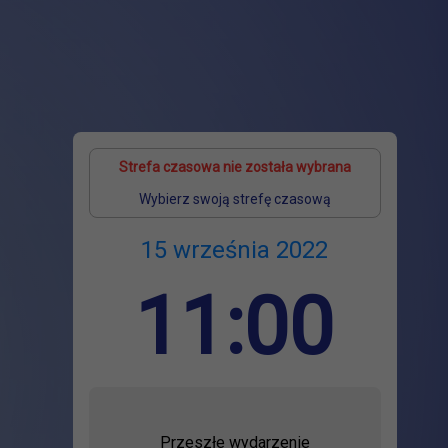
Strefa czasowa nie została wybrana
Zamknij
Wybierz swoją strefę czasową
15 września 2022
11:00
tecie
unting
ny od 2020 roku.
iązań Business
Przeszłe wydarzenie