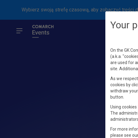
Wybierz swoją strefę czasową, aby zobaczyć treści d
Your p
On the GK Coma
(a.k.a. "cookie
are used for a
site. Additiona
As we respect 
cookies by clic
withdraw your 
button.
Using cookies 
The administr
administrators
For more info
please see ou