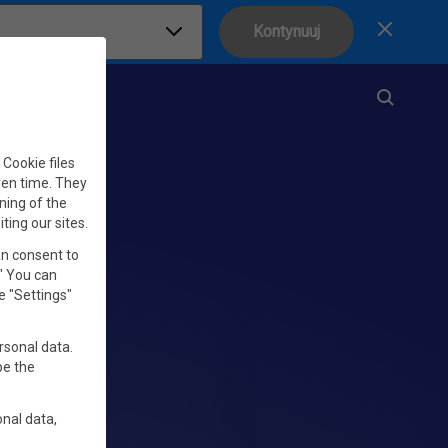
Kontynuuj
Zamknij
Cookie files
iven time. They
ning of the
iting our sites.
an consent to
." You can
e "Settings"
rsonal data.
be the
nal data,