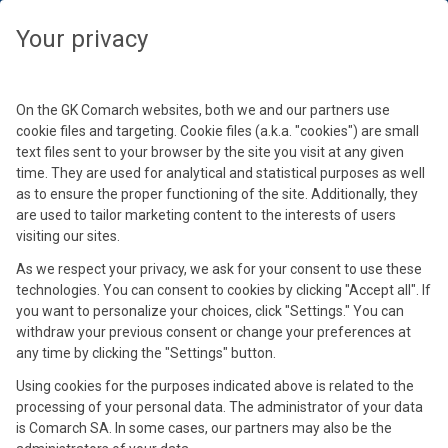
Seleziona il tuo fuso orario
Chiudi
Chiudi
Chiudi
Chiudi
Chiudi
Chiudi
Chiudi
Your privacy
Seleziona il tuo fuso orario
Conferma
On the GK Comarch websites, both we and our partners use
cookie files and targeting. Cookie files (a.k.a. "cookies") are small
text files sent to your browser by the site you visit at any given
time. They are used for analytical and statistical purposes as well
as to ensure the proper functioning of the site. Additionally, they
are used to tailor marketing content to the interests of users
visiting our sites.
As we respect your privacy, we ask for your consent to use these
Giulio Zotteri
technologies. You can consent to cookies by clicking "Accept all". If
Marco Ricci
Nadia Olivero
Roberta Girotti
Roberto Merlini
Armando Garosci
you want to personalize your choices, click "Settings." You can
Direttore Marketing Strategico, @Mondo
Loyalty Solutions Expert & Partner Channel
Professore Associato in Consumer
Responsabile Fidelizzazione e Iniziative
Chief Customer Officer, @ Feltrinelli
Direttore, @ Largo Consumo
withdraw your previous consent or change your preferences at
any time by clicking the "Settings" button.
Convenienza
Manager, @Comarch
Psychology e Marketing Management, @
Speciali, Coop Alleanza 3.0
Università degli Studi di Milano Bicocca
Using cookies for the purposes indicated above is related to the
processing of your personal data. The administrator of your data
is Comarch SA. In some cases, our partners may also be the