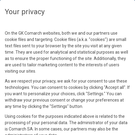
Wybierz swoją strefę czasową, aby zobaczyć treści dedykowane dla
Twojej lokalizacji
Zamknij
Zamknij
Your privacy
Wybierz strefę czasową
Kontynuuj
On the GK Comarch websites, both we and our partners use
cookie files and targeting. Cookie files (a.k.a. "cookies") are small
text files sent to your browser by the site you visit at any given
time. They are used for analytical and statistical purposes as well
as to ensure the proper functioning of the site. Additionally, they
are used to tailor marketing content to the interests of users
visiting our sites.
As we respect your privacy, we ask for your consent to use these
Grzegorz Stolecki
technologies. You can consent to cookies by clicking "Accept all". If
you want to personalize your choices, click "Settings." You can
Od wielu dekad zajmuje się fascynującym światem uczenia
withdraw your previous consent or change your preferences at
maszynowego i sztucznej inteligencji. Specjalizuje
any time by clicking the "Settings" button.
się w projektowaniu i wdrażaniu aplikacji analitycznych
i raportowych szczególnie w obszarach planowania,
Using cookies for the purposes indicated above is related to the
budżetowania, controllingu oraz analiz finansowych. Jako
processing of your personal data. The administrator of your data
konsultant z pasją pomaga dbać o wydajność serwerów oraz
is Comarch SA. In some cases, our partners may also be the
krótki czas wykonywania zapytań.Dzieli się swoją wiedzą