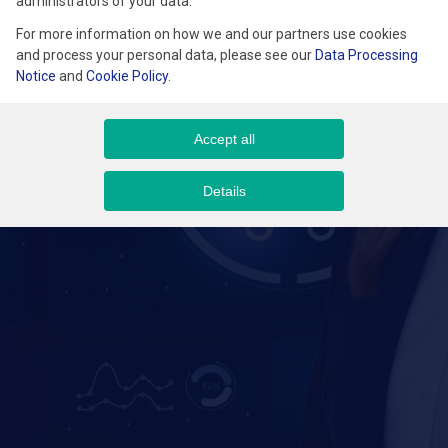
administrators of your data.
i wspieraniu Klientów oraz budowaniu świadomości marki opartej
For more information on how we and our partners use cookies
na zaufaniu i eksperckiej wiedzy.
and process your personal data, please see our
Data Processing
Notice
and
Cookie Policy
.
Accept all
Details