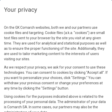
Wybierz swoją strefę czasową, aby zobaczyć treści dedykowane dla
Twojej lokalizacji
Zamknij
Zamknij
Your privacy
Wybierz strefę czasową
Kontynuuj
On the GK Comarch websites, both we and our partners use
cookie files and targeting. Cookie files (a.k.a. "cookies") are small
text files sent to your browser by the site you visit at any given
time. They are used for analytical and statistical purposes as well
as to ensure the proper functioning of the site. Additionally, they
are used to tailor marketing content to the interests of users
visiting our sites.
As we respect your privacy, we ask for your consent to use these
technologies. You can consent to cookies by clicking "Accept all". If
Magdalena Mamcarczyk
you want to personalize your choices, click "Settings." You can
Product Marketing Manager
withdraw your previous consent or change your preferences at
any time by clicking the "Settings" button.
Absolwentka Uniwersytetu Jagiellońskiego, związana z firmą
Comarch od 2021 roku. Na stanowisku Product Marketing
Using cookies for the purposes indicated above is related to the
Manager w obszarze e-commerce odpowiada za tworzenie
processing of your personal data. The administrator of your data
i realizację strategii produktowo-marketingowej, łącząc potrzeby
is Comarch SA. In some cases, our partners may also be the
rynku z realną wartością biznesową. Skupia się na edukowaniu