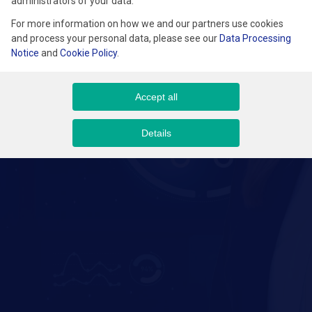
administrators of your data.
i wspieraniu Klientów oraz budowaniu świadomości marki opartej
For more information on how we and our partners use cookies
na zaufaniu i eksperckiej wiedzy.
and process your personal data, please see our
Data Processing
Notice
and
Cookie Policy
.
Accept all
Details