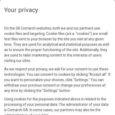
Wybierz swoją strefę czasową, aby zobaczyć treści dedykowane dla
Twojej lokalizacji
Zamknij
Zamknij
Your privacy
Wybierz strefę czasową
Meetup registration is closed
Kontynuuj
On the GK Comarch websites, both we and our partners use
cookie files and targeting. Cookie files (a.k.a. "cookies") are small
text files sent to your browser by the site you visit at any given
time. They are used for analytical and statistical purposes as well
as to ensure the proper functioning of the site. Additionally, they
are used to tailor marketing content to the interests of users
visiting our sites.
As we respect your privacy, we ask for your consent to use these
technologies. You can consent to cookies by clicking "Accept all". If
Magdalena Mamcarczyk
you want to personalize your choices, click "Settings." You can
Product Marketing Manager
withdraw your previous consent or change your preferences at
any time by clicking the "Settings" button.
Absolwentka Uniwersytetu Jagiellońskiego, związana z firmą
Comarch od 2021 roku. Na stanowisku Product Marketing
Using cookies for the purposes indicated above is related to the
Manager w obszarze e-commerce odpowiada za tworzenie
processing of your personal data. The administrator of your data
i realizację strategii produktowo-marketingowej, łącząc potrzeby
is Comarch SA. In some cases, our partners may also be the
rynku z realną wartością biznesową. Skupia się na edukowaniu